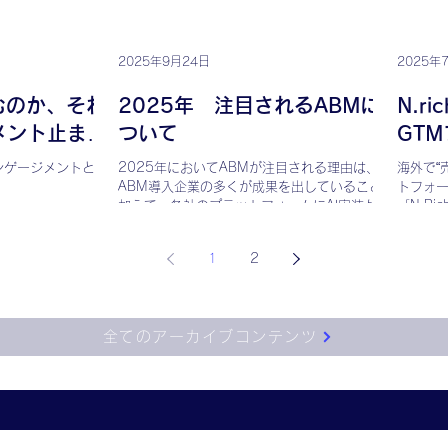
こと、B2C型のブラ
運用を依頼する場合、媒体費に約20%〜のマー
て使わ
ローバル市場での価
ジンが上乗せされます。一方、海外向けキャン
ること
この課題を解決する戦
ペーンでは約40%前後の代理店マージンが発生
く、意
2025年9月24日
2025年
イゼーション」で
するケースが多々あり、出稿規模が大きくなる
と変わ
のを変えるのではな
ほど無視できないコストインパクトをもたらし
むのか、それ
2025年 注目されるABMに
N.r
スを市場・用途ごと
ます。AI搭載のABMプラットフォームを活用す
メント止ま
ついて
GT
、最適な形で伝える
ることで、この代理店依存度を下げながらコス
す。 実践は7つのス
トを抑え、削減分をそのままメディア出稿量の
ンゲージメントとの
2025年においてABMが注目される理由は、
海外で“
と顧客の整理、②コ
拡大に充てることが可能です。セールスインテ
ABM導入企業の多くが成果を出していることに
トフォー
製品×用途のマトリ
ルは、N.RichやAccountInsightをはじめとする
加えて、各社のプラットフォームにAI実装が急
「N.R
化、⑤顧客企業単位
欧米の著名なB2Bマーケティングプラットフォ
速に広まっていること。
を上げ
に応じた情報設計、
ームを国内で唯一取り扱い、クリエイティブ制
グ手法
クルです。 現在は
作から運用までハンズオンで支援します。
1
2
テルでは、
進化により、この戦略
した。B2Bブランド
く、市場ごとに「設
全てのアーカイブコンテンツ