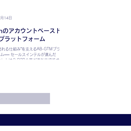
れ方を捉え、信頼性のある構造に設計す
です。コンテンツは、作るものではな
思決定に入り込むために設計するものへ
7月14日
っています。
ichのアカウントベースド
Mプラットフォーム
売れる仕組み”を支えるAB-GTMプラッ
ム── セールスインテルが選んだ
ich」とは？ B2B企業が海外市場で成果
るためには、従来の営業・マーケティン
だけでは限界があります。セールスイン
...