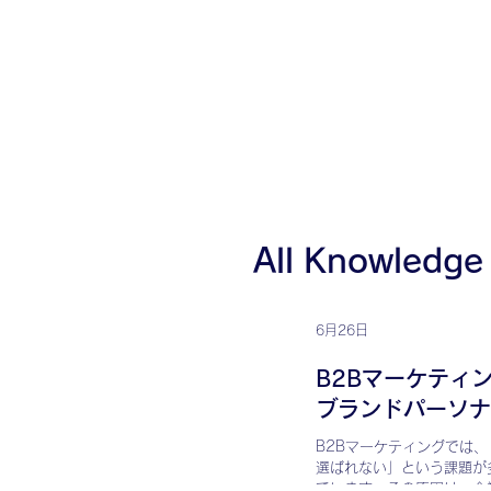
All Knowledge
6月26日
B2Bマーケティ
ブランドパーソナ
ョン戦略の重要性
B2Bマーケティングでは
選ばれない」という課題が
ています。その原因は、企