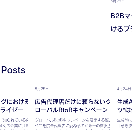
6月26日
B2B
けるブ
イゼー
性と実
 Posts
6月25日
4月24日
ングにおける
広告代理店だけに頼らないグ
生成
ライゼーシ
ローバルBtoBキャンペーンの
ツ”
と実践方法
設計という選択肢
、「知られているのに
グローバルBtoBキャンペーンを展開する際、す
生成AI
多くの企業に共通し
べてを広告代理店に委ねるのが唯一の選択肢だ
「意思
業名と製品価値が顧
と思っていませんか。国内の大手広告代理店に
す。選