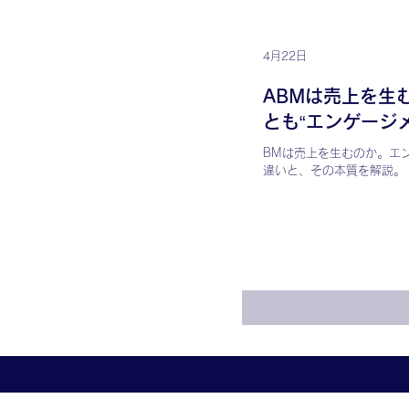
客の中で結びついていない
ンド戦略の転用、そしてグ
値の不一致にあります。 
4月22日
略が「ブランドパーソナラ
す。これはブランドそのも
ABMは売上を生
く、同一のコアコンピタン
とも“エンゲージ
に異なる価値として定義し
コミュニケーション設計で
り”なのか
BMは売上を生むのか。エ
テップで進めます。①製品
違いと、その本質を解説。
アコンピタンスの定義、③
ックス設計、④価値の言語
の最適化、⑥購買フェーズ
⑦実行・検証・改善のサイ
ABMプラットフォームの
は誰でも実行可能になりま
は「統一するもの」ではな
計するもの」です。