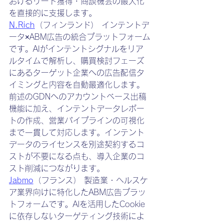
おけるリード獲得・商談機会の最大化
を直接的に支援します。
N.Rich
（フィンランド） インテントデ
ータ×ABM広告の統合プラットフォーム
です。AIがインテントシグナルをリア
ルタイムで解析し、購買検討フェーズ
にあるターゲット企業への広告配信タ
イミングと内容を自動最適化します。
前述のGDNへのアカウントベース出稿
機能に加え、インテントデータレポー
トの作成、営業パイプラインの可視化
まで一貫して対応します。インテント
データのライセンスを別途契約するコ
ストが不要になる点も、導入企業のコ
スト削減につながります。
Jabmo
（フランス） 製造業・ヘルスケ
ア業界向けに特化したABM広告プラッ
トフォームです。AIを活用したCookie
に依存しないターゲティング技術によ