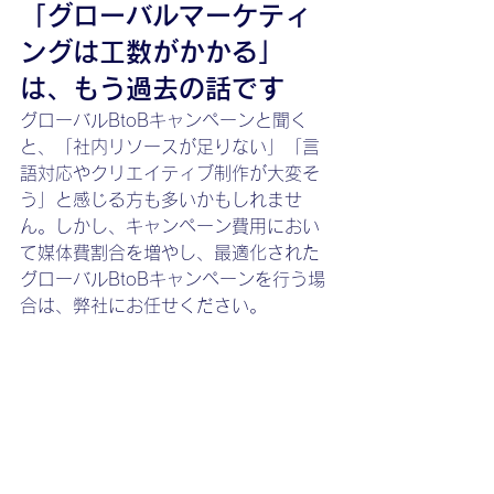
「グローバルマーケティ
ングは工数がかかる」
は、もう過去の話です
グローバルBtoBキャンペーンと聞く
と、「社内リソースが足りない」「言
語対応やクリエイティブ制作が大変そ
う」と感じる方も多いかもしれませ
ん。しかし、キャンペーン費用におい
て媒体費割合を増やし、最適化された
グローバルBtoBキャンペーンを行う場
合は、弊社にお任せください。
セールスインテルでは、プラットフォ
ームの導入・設定から運用まで、AIを
活用しながら
すべての工程がご支援可
能です。
具体的には以下をワンストッ
プで対応しています。
プラットフォームの初期設定・タ