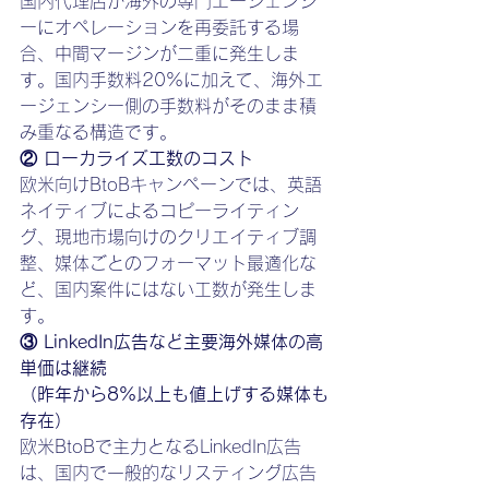
国内代理店が海外の専門エージェンシ
ーにオペレーションを再委託する場
合、中間マージンが二重に発生しま
す。国内手数料20%に加えて、海外エ
ージェンシー側の手数料がそのまま積
み重なる構造です。
② ローカライズ工数のコスト
欧米向けBtoBキャンペーンでは、英語
ネイティブによるコピーライティン
グ、現地市場向けのクリエイティブ調
整、媒体ごとのフォーマット最適化な
ど、国内案件にはない工数が発生しま
す。
③ LinkedIn広告など主要海外媒体の高
単価は継続
（昨年から8%以上も値上げする媒体も
存在）
欧米BtoBで主力となるLinkedIn広告
は、国内で一般的なリスティング広告